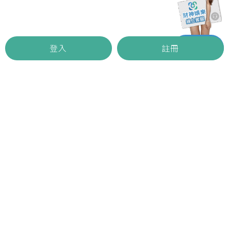
登入
註冊