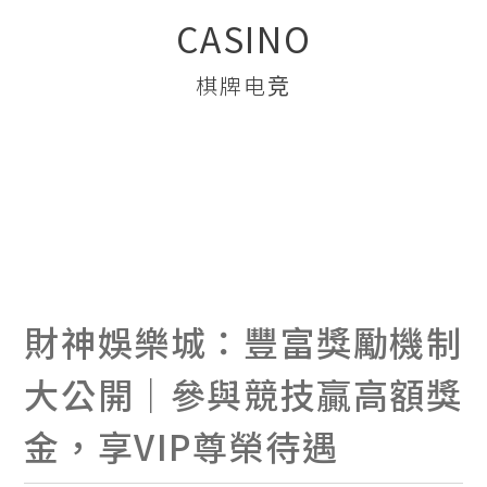
CASINO
棋牌电竞
棋牌电竞
捕魚遊戲
財神娛樂城優惠
APP下載
常見問題
財神娛樂城：豐富獎勵機制
大公開｜參與競技贏高額獎
金，享VIP尊榮待遇