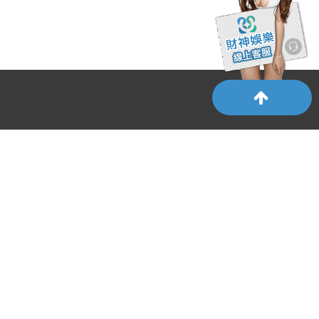
PTT真實評價大公開
財神娛樂城優惠
APP下載
常見問題