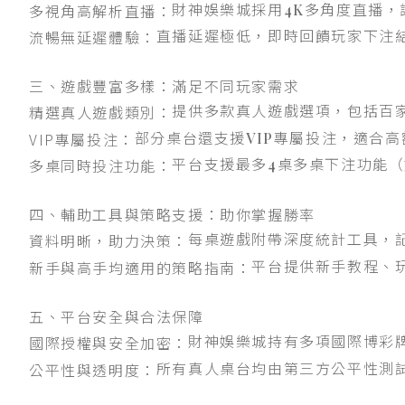
財神娛樂城採用4K多角度直播
多視角高解析直播：
直播延遲極低，即時回饋玩家下注
流暢無延遲體驗：
三、遊戲豐富多樣：滿足不同玩家需求
提供多款真人遊戲選項，包括百家
精選真人遊戲類別：
部分桌台還支援VIP專屬投注，適合
VIP專屬投注：
平台支援最多4桌多桌下注功能（
多桌同時投注功能：
四、輔助工具與策略支援：助你掌握勝率
每桌遊戲附帶深度統計工具，
資料明晰，助力決策：
平台提供新手教程、
新手與高手均適用的策略指南：
五、平台安全與合法保障
財神娛樂城持有多項國際博彩牌照
國際授權與安全加密：
所有真人桌台均由第三方公平性測
公平性與透明度：