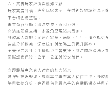
六、真實玩家評價與優勢回顧
許多玩家表示，在財神娛樂城的真人
玩家高度評價：
平台特色總整理：
專業荷官互動：即時交流、親和力強。
高清無延遲直播：多視角呈現賭桌景象。
多款真人遊戲：涵蓋百家樂、輪盤、牛牛、撲克與更
智能分析數據：深度統計與策略工具提升勝率。
全天候兼容性：手機與桌面皆支援，隨時開啟賭場之
國際認證保障：公平、公正與資安兼備。
立即體驗專業真人荷官的魅力賭桌
選擇財神娛樂城，讓你享受專業真人荷官主持、多款
略與數據分析，這裡提供你最完善的直播賭場支持與