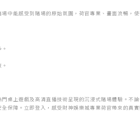
賭場中能感受到賭場的原始氛圍，荷官專業、畫面流暢，使
多。
旅。
熱門桌上遊戲及高清直播技術呈現的沉浸式賭場體驗。不論
安全保障。立即登入，感受財神娛樂城專業荷官帶來的真實