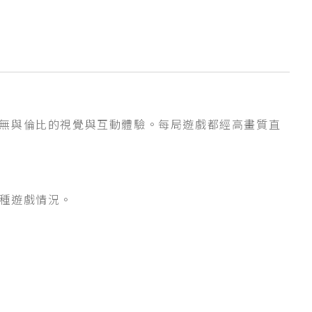
無與倫比的視覺與互動體驗。每局遊戲都經高畫質直
種遊戲情況。