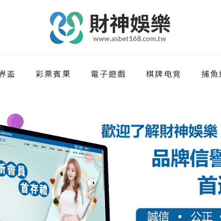
世界盃
彩票賓果
電子遊戲
棋牌电竞
捕魚
年世界杯
財神娛樂城人氣彩
財神娛樂城電子遊
棋卡電競智慧與策
球樂園與數字彩
戲
略的極致對決
IFA世
彩券文化的華麗演
豐富遊戲類型
多元棋牌選擇盡
進
財神娛樂城全方位
高畫質與流暢體驗
策略與技巧兼備
樂透攻略
熱門樂透推薦
專屬遊戲獎勵
公平競爭環境
多人競技模式
豐富獎勵機制