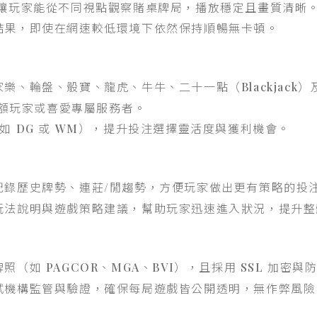
，讓玩家能從不同視點觀察賭桌牌局，播放穩定且畫質清晰
結果，即使在網速較低環境下依然保持順暢無卡頓。
樂、輪盤、骰寶、龍虎、牛牛、二十一點（Blackjack
高額玩家或喜愛專屬服務者。
如 DG 或 WM），提升投注選擇靈活度與獲利機會。
記錄歷史牌勢、連莊/閒趨勢，方便玩家做出更有策略的投
玩法說明與遊戲策略建議，幫助玩家迅速進入狀況，提升整
（如 PAGCOR、MGA、BVI），且採用 SSL 加
試機構監管與驗證，確保每局遊戲皆公開透明，無作弊風險