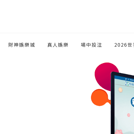
財神娛樂城
真人娛樂
場中投注
2026
註冊財神娛樂城
真人娛樂城在財神
財神娛樂城體場中
關於2026
娛樂城
投注
財神娛樂城
財神娛樂城頂級真
全方位體育賽事
追蹤2026 F
人荷官
界盃
如何存款
真人娛樂場促銷活
即時賠率更新
動
如何提取資金
財神娛樂場真人娛
多樣化的體育博彩
樂場特色
方式