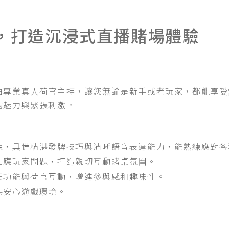
，打造沉浸式直播賭場體驗
由專業真人荷官主持，讓您無論是新手或老玩家，都能享受
的魅力與緊張刺激。
練，具備精湛發牌技巧與清晰語音表達能力，能熟練應對各
回應玩家問題，打造親切互動賭桌氛圍。
天功能與荷官互動，增進參與感和趣味性。
供安心遊戲環境。