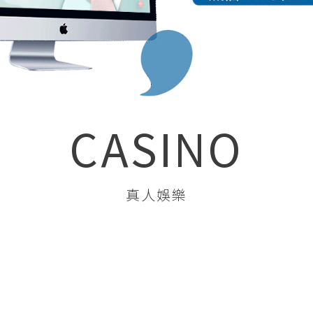
跨平台支援
CASINO
真人娛樂