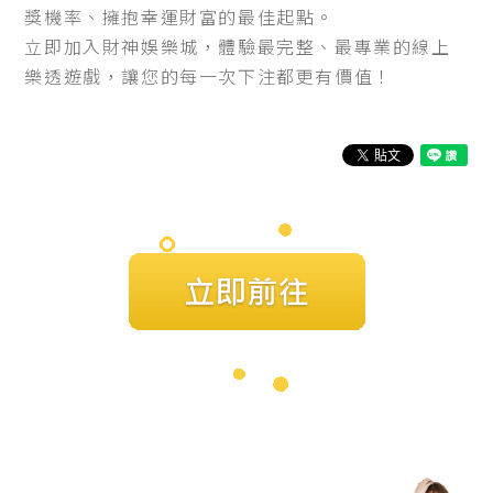
獎機率、擁抱幸運財富的最佳起點。
立即加入財神娛樂城，體驗最完整、最專業的線上
樂透遊戲，讓您的每一次下注都更有價值！