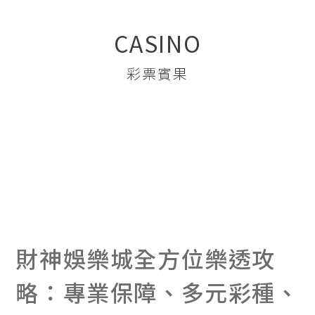
棋牌电竞
CASINO
彩票賓果
捕魚遊戲
財神娛樂城優惠
APP下載
常見問題
財神娛樂城全方位樂透攻
略：專業保障、多元彩種、