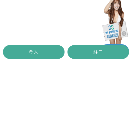
登入
註冊