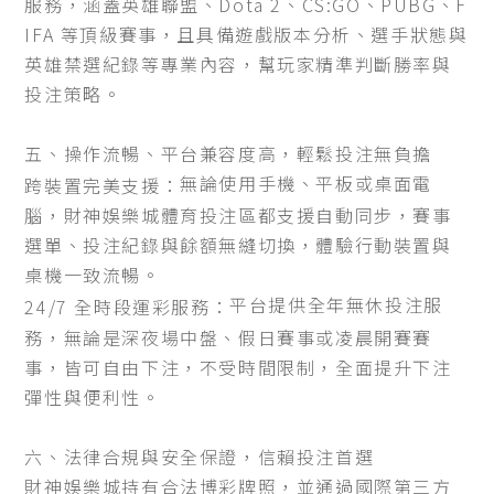
服務，涵蓋英雄聯盟、Dota 2、CS:GO、PUBG、F
IFA 等頂級賽事，且具備遊戲版本分析、選手狀態與
英雄禁選紀錄等專業內容，幫玩家精準判斷勝率與
投注策略。
五、操作流暢、平台兼容度高，輕鬆投注無負擔
無論使用手機、平板或桌面電
跨裝置完美支援：
腦，財神娛樂城體育投注區都支援自動同步，賽事
選單、投注紀錄與餘額無縫切換，體驗行動裝置與
桌機一致流暢。
平台提供全年無休投注服
24/7 全時段運彩服務：
務，無論是深夜場中盤、假日賽事或凌晨開賽賽
事，皆可自由下注，不受時間限制，全面提升下注
彈性與便利性。
六、法律合規與安全保證，信賴投注首選
財神娛樂城持有合法博彩牌照，並通過國際第三方