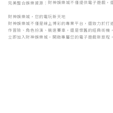
財神娛樂城不僅提供電子遊戲，
完美整合娛樂資源：
財神娛樂城，您的電玩新天地
財神娛樂城不僅是線上博彩的專業平台，還致力於打
作冒險、角色扮演、競速賽車，還是懷舊的經典街機
立即加入財神娛樂城，開啟專屬您的電子遊戲新旅程