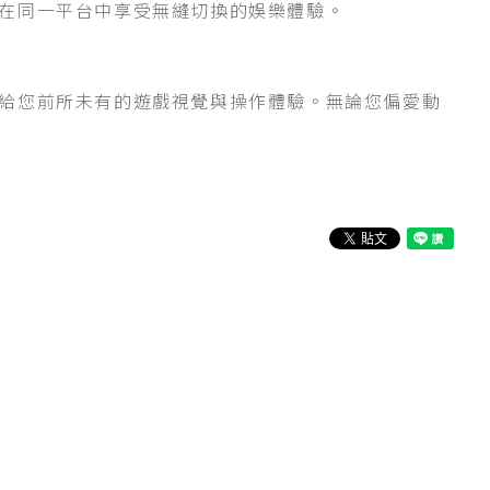
在同一平台中享受無縫切換的娛樂體驗。
給您前所未有的遊戲視覺與操作體驗。無論您偏愛動