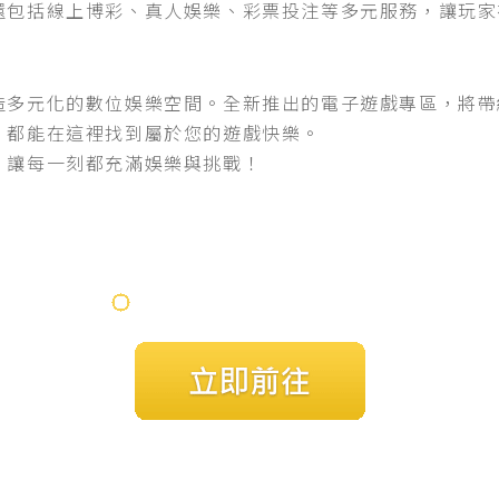
還包括線上博彩、真人娛樂、彩票投注等多元服務，讓玩家
造多元化的數位娛樂空間。全新推出的電子遊戲專區，將帶
，都能在這裡找到屬於您的遊戲快樂。
，讓每一刻都充滿娛樂與挑戰！