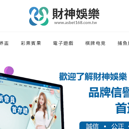
世界盃
彩票賓果
電子遊戲
棋牌电竞
捕魚
年世界杯
財神娛樂城人氣彩
財神娛樂城電子遊
棋卡電競智慧與策
球樂園與數字彩
戲
略的極致對決
IFA世
彩券文化的華麗演
豐富遊戲類型
多元棋牌選擇盡
進
財神娛樂城全方位
高畫質與流暢體驗
策略與技巧兼備
樂透攻略
熱門樂透推薦
專屬遊戲獎勵
公平競爭環境
多人競技模式
豐富獎勵機制