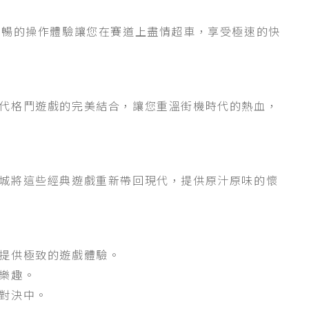
流暢的操作體驗讓您在賽道上盡情超車，享受極速的快
代格鬥遊戲的完美結合，讓您重溫街機時代的熱血，
城將這些經典遊戲重新帶回現代，提供原汁原味的懷
提供極致的遊戲體驗。
樂趣。
對決中。