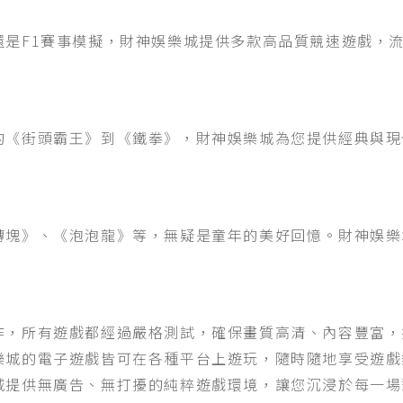
還是F1賽事模擬，財神娛樂城提供多款高品質競速遊戲，
的《街頭霸王》到《鐵拳》，財神娛樂城為您提供經典與現
磚塊》、《泡泡龍》等，無疑是童年的美好回憶。財神娛樂
作，所有遊戲都經過嚴格測試，確保畫質高清、內容豐富，
樂城的電子遊戲皆可在各種平台上遊玩，隨時隨地享受遊戲
城提供無廣告、無打擾的純粹遊戲環境，讓您沉浸於每一場