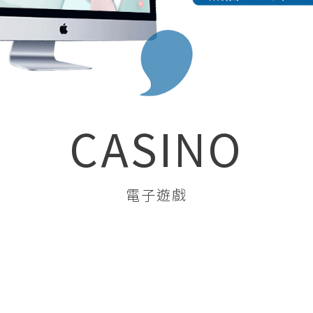
跨平台支援
CASINO
電子遊戲